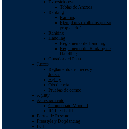
Exposiciones
Tablas de Anexos
Ranking
Ranking
Ejemplares exhibidos por su
propietario/a
Ranking
Handling
Reglamento de Handling
Reglamento del Ranking de
Handling
Ganador del Plata
Jueces
Reglamento de Jueces y
Juezas
Agility
Obediencia
Pruebas de campo
Agility
Adiestramiento
Campeonato Mundial
RCI I / II / III
Perros de Rescate
Freestyle y Dogdancing
FCI