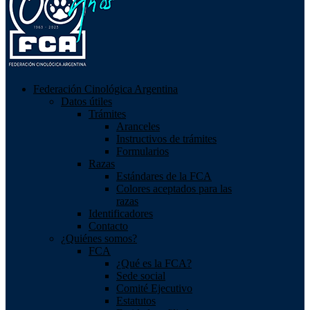
Federación Cinológica Argentina
Datos útiles
Trámites
Aranceles
Instructivos de trámites
Formularios
Razas
Estándares de la FCA
Colores aceptados para las
razas
Identificadores
Contacto
¿Quiénes somos?
FCA
¿Qué es la FCA?
Sede social
Comité Ejecutivo
Estatutos