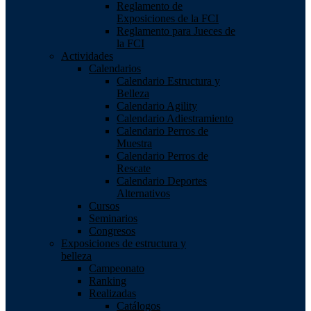
Reglamento de
Exposiciones de la FCI
Reglamento para Jueces de
la FCI
Actividades
Calendarios
Calendario Estructura y
Belleza
Calendario Agility
Calendario Adiestramiento
Calendario Perros de
Muestra
Calendario Perros de
Rescate
Calendario Deportes
Alternativos
Cursos
Seminarios
Congresos
Exposiciones de estructura y
belleza
Campeonato
Ranking
Realizadas
Catálogos