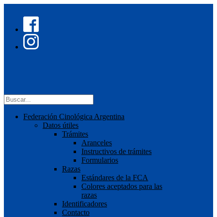
Federación Cinológica Argentina
Datos útiles
Trámites
Aranceles
Instructivos de trámites
Formularios
Razas
Estándares de la FCA
Colores aceptados para las
razas
Identificadores
Contacto