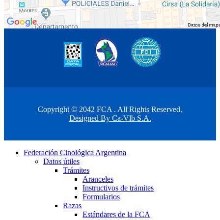
Copyright © 2042 FCA . All Rights Reserved.
Designed By Ca-Vlb S.A.
Federación Cinológica Argentina
Datos útiles
Trámites
Aranceles
Instructivos de trámites
Formularios
Razas
Estándares de la FCA