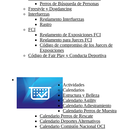
Perros de Búsqueda de Personas
Freestyle y Dogdancing
Interfuerzas
Reglamento Interfuerzas
Rastro
FCI
Reglamento de Exposiciones FCI
Reglamento para Jueces FCI
Código de compromiso de los Jueces de
Exposiciones
Código de Fair Play y Conducta Deportiva
Actividades
Calendarios
Estructura y Belleza
Calendario Agility
Calendario Adiestramiento
Calendario Perros de Muestra
Calendario Perros de Rescate
Calendario Deportes Alternativos
Calendario Comisión Nacional OCI