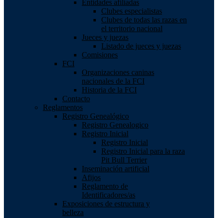
Entidades afiliadas
Clubes especialistas
Clubes de todas las razas en
el territorio nacional
Jueces y juezas
Listado de jueces y juezas
Comisiones
FCI
Organizaciones caninas
nacionales de la FCI
Historia de la FCI
Contacto
Reglamentos
Registro Genealógico
Registro Genealogico
Registro Inicial
Registro Inicial
Registro Inicial para la raza
Pit Bull Terrier
Inseminación artificial
Afijos
Reglamento de
Identificadores/as
Exposiciones de estructura y
belleza