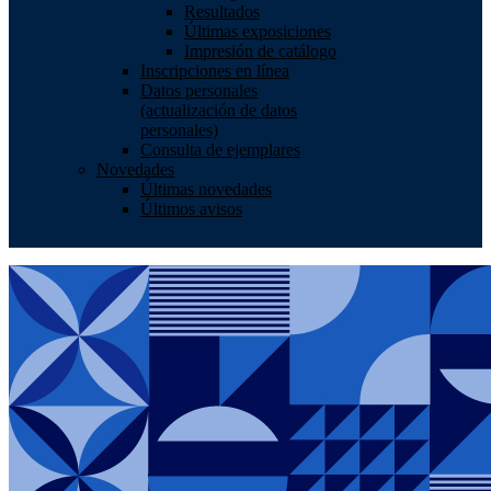
Resultados
Últimas exposiciones
Impresión de catálogo
Inscripciones en línea
Datos personales
(actualización de datos
personales)
Consulta de ejemplares
Novedades
Últimas novedades
Últimos avisos