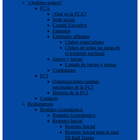
¿Quiénes somos?
FCA
¿Qué es la FCA?
Sede social
Comité Ejecutivo
Estatutos
Entidades afiliadas
Clubes especialistas
Clubes de todas las razas en
el territorio nacional
Jueces y juezas
Listado de jueces y juezas
Comisiones
FCI
Organizaciones caninas
nacionales de la FCI
Historia de la FCI
Contacto
Reglamentos
Registro Genealógico
Registro Genealogico
Registro Inicial
Registro Inicial
Registro Inicial para la raza
Pit Bull Terrier