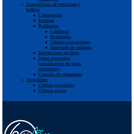
Exposiciones de estructura y
belleza
Campeonato
Ranking
Realizadas
Catálogos
Resultados
Últimas exposiciones
Impresión de catálogo
Inscripciones en línea
Datos personales
(actualización de datos
personales)
Consulta de ejemplares
Novedades
Últimas novedades
Últimos avisos