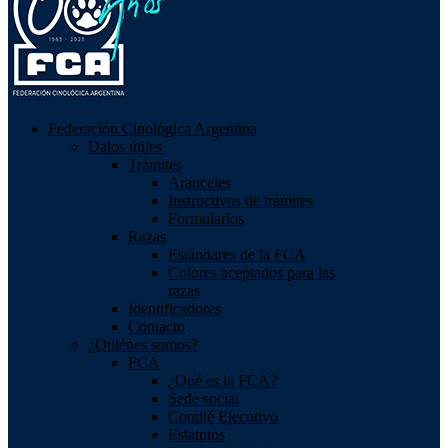
Federación Cinológica Argentina
Datos útiles
Trámites
Aranceles
Instructivos de trámites
Formularios
Razas
Estándares de la FCA
Colores aceptados para las
razas
Identificadores
Contacto
¿Quiénes somos?
FCA
¿Qué es la FCA?
Sede social
Comité Ejecutivo
Estatutos