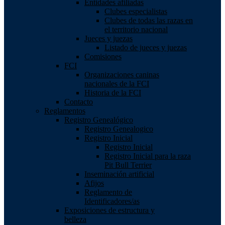
Entidades afiliadas
Clubes especialistas
Clubes de todas las razas en
el territorio nacional
Jueces y juezas
Listado de jueces y juezas
Comisiones
FCI
Organizaciones caninas
nacionales de la FCI
Historia de la FCI
Contacto
Reglamentos
Registro Genealógico
Registro Genealogico
Registro Inicial
Registro Inicial
Registro Inicial para la raza
Pit Bull Terrier
Inseminación artificial
Afijos
Reglamento de
Identificadores/as
Exposiciones de estructura y
belleza