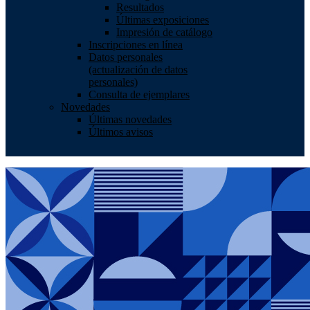
Resultados
Últimas exposiciones
Impresión de catálogo
Inscripciones en línea
Datos personales
(actualización de datos
personales)
Consulta de ejemplares
Novedades
Últimas novedades
Últimos avisos