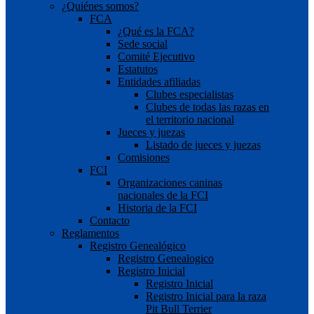
¿Quiénes somos?
FCA
¿Qué es la FCA?
Sede social
Comité Ejecutivo
Estatutos
Entidades afiliadas
Clubes especialistas
Clubes de todas las razas en
el territorio nacional
Jueces y juezas
Listado de jueces y juezas
Comisiones
FCI
Organizaciones caninas
nacionales de la FCI
Historia de la FCI
Contacto
Reglamentos
Registro Genealógico
Registro Genealogico
Registro Inicial
Registro Inicial
Registro Inicial para la raza
Pit Bull Terrier