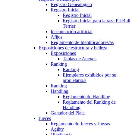
Registro Genealogico
Registro Inicial
Registro Inicial
Registro Inicial para la raza Pit Bull
Terrier
Inseminación artificial
Afijos
Reglamento de Identificadores/as
Exposiciones de estructura y belleza
Exposiciones
Tablas de Anexos
Ranking
Ranking
Ejemplares exhibidos por su
propietario/a
Ranking
Handling
Reglamento de Handling
Reglamento del Ranking de
Handling
Ganador del Plata
Jueces
Reglamento de Jueces y Juezas
Agility
Obediencia