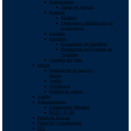
Exposiciones
Tablas de Anexos
Ranking
Ranking
Ejemplares exhibidos por su
propietario/a
Ranking
Handling
Reglamento de Handling
Reglamento del Ranking de
Handling
Ganador del Plata
Jueces
Reglamento de Jueces y
Juezas
Agility
Obediencia
Pruebas de campo
Agility
Adiestramiento
Campeonato Mundial
RCI I / II / III
Perros de Rescate
Freestyle y Dogdancing
FCI