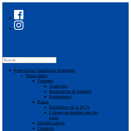
Federación Cinológica Argentina
Datos útiles
Trámites
Aranceles
Instructivos de trámites
Formularios
Razas
Estándares de la FCA
Colores aceptados para las
razas
Identificadores
Contacto