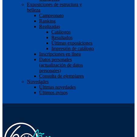
Exposiciones de estructura y
belleza
Campeonato
Ranking
Realizadas
Catálogos
Resultados
Últimas exposiciones
Impresión de catálogo
Inscripciones en línea
Datos personales
(actualización de datos
personales)
Consulta de ejemplares
Novedades
Últimas novedades
Últimos avisos