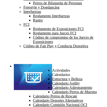
Perros de Búsqueda de Personas
Freestyle y Dogdancing
Interfuerzas
Reglamento Interfuerzas
Rastro
FCI
Reglamento de Exposiciones FCI
Reglamento para Jueces FCI
Código de compromiso de los Jueces de
Exposiciones
Código de Fair Play y Conducta Deportiva
Actividades
Calendarios
Estructura y Belleza
Calendario Agility
Calendario Adiestramiento
Calendario Perros de Muestra
Calendario Perros de Rescate
Calendario Deportes Alternativos
Calendario Comisión Nacional OCI