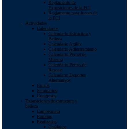
Reglamento de
Exposiciones de la FCI
Reglamento para Jueces de
la FCI
Actividades
Calendarios
Calendario Estructura y
Belleza
Calendario Agility
Calendario Adiestramiento
Calendario Perros de
Muestra
Calendario Perros de
Rescate
Calendario Deportes
Alternativos
Cursos
Seminarios
Congresos
Exposiciones de estructura y
belleza
Campeonato
Ranking
Realizadas
Catálogos