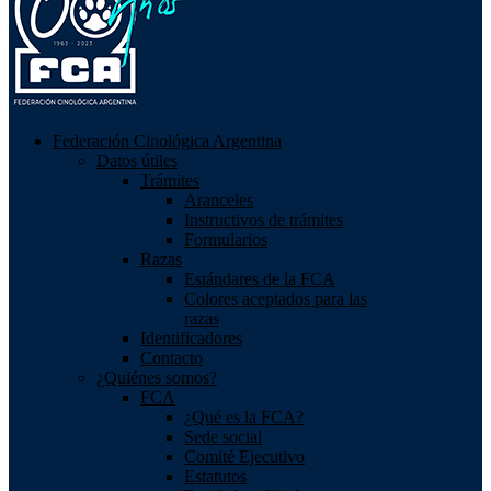
Federación Cinológica Argentina
Datos útiles
Trámites
Aranceles
Instructivos de trámites
Formularios
Razas
Estándares de la FCA
Colores aceptados para las
razas
Identificadores
Contacto
¿Quiénes somos?
FCA
¿Qué es la FCA?
Sede social
Comité Ejecutivo
Estatutos