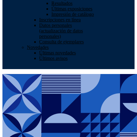
Resultados
Últimas exposiciones
Impresión de catálogo
Inscripciones en línea
Datos personales
(actualización de datos
personales)
Consulta de ejemplares
Novedades
Últimas novedades
Últimos avisos