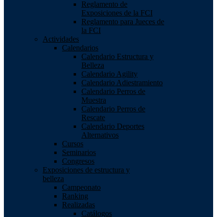
Reglamento de
Exposiciones de la FCI
Reglamento para Jueces de
la FCI
Actividades
Calendarios
Calendario Estructura y
Belleza
Calendario Agility
Calendario Adiestramiento
Calendario Perros de
Muestra
Calendario Perros de
Rescate
Calendario Deportes
Alternativos
Cursos
Seminarios
Congresos
Exposiciones de estructura y
belleza
Campeonato
Ranking
Realizadas
Catálogos