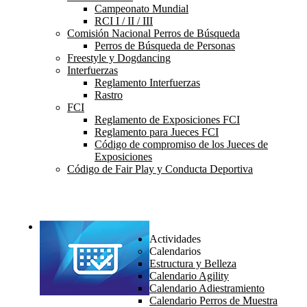
Campeonato Mundial
RCI I / II / III
Comisión Nacional Perros de Búsqueda
Perros de Búsqueda de Personas
Freestyle y Dogdancing
Interfuerzas
Reglamento Interfuerzas
Rastro
FCI
Reglamento de Exposiciones FCI
Reglamento para Jueces FCI
Código de compromiso de los Jueces de
Exposiciones
Código de Fair Play y Conducta Deportiva
Actividades
Calendarios
Estructura y Belleza
Calendario Agility
Calendario Adiestramiento
Calendario Perros de Muestra