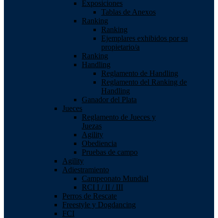
Exposiciones
Tablas de Anexos
Ranking
Ranking
Ejemplares exhibidos por su
propietario/a
Ranking
Handling
Reglamento de Handling
Reglamento del Ranking de
Handling
Ganador del Plata
Jueces
Reglamento de Jueces y
Juezas
Agility
Obediencia
Pruebas de campo
Agility
Adiestramiento
Campeonato Mundial
RCI I / II / III
Perros de Rescate
Freestyle y Dogdancing
FCI