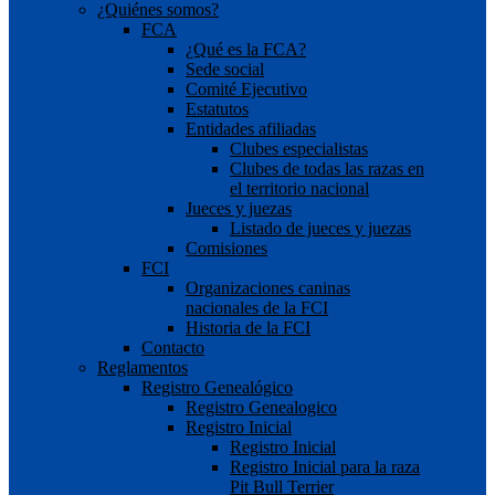
¿Quiénes somos?
FCA
¿Qué es la FCA?
Sede social
Comité Ejecutivo
Estatutos
Entidades afiliadas
Clubes especialistas
Clubes de todas las razas en
el territorio nacional
Jueces y juezas
Listado de jueces y juezas
Comisiones
FCI
Organizaciones caninas
nacionales de la FCI
Historia de la FCI
Contacto
Reglamentos
Registro Genealógico
Registro Genealogico
Registro Inicial
Registro Inicial
Registro Inicial para la raza
Pit Bull Terrier