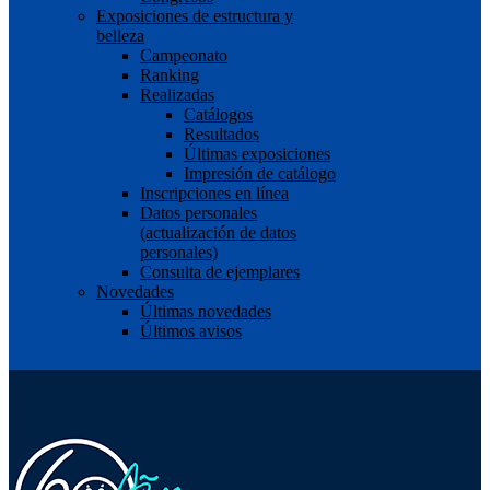
Exposiciones de estructura y
belleza
Campeonato
Ranking
Realizadas
Catálogos
Resultados
Últimas exposiciones
Impresión de catálogo
Inscripciones en línea
Datos personales
(actualización de datos
personales)
Consulta de ejemplares
Novedades
Últimas novedades
Últimos avisos