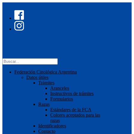
Federación Cinológica Argentina
Datos útiles
Trámites
Aranceles
Instructivos de trámites
Formularios
Razas
Estándares de la FCA
Colores aceptados para las
razas
Identificadores
Contacto