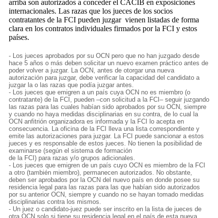
arriba son autorizados a conceder el CACIB en exposiciones
internacionales. Las razas que los jueces de los socios
contratantes de la FCI pueden juzgar vienen listadas de forma
clara en los contratos individuales firmados por la FCI y estos
países.
- Los jueces aprobados por su OCN pero que no han juzgado desde
hace 5 años o más deben solicitar un nuevo examen práctico antes de
poder volver a juzgar. La OCN, antes de otorgar una nueva
autorización para juzgar, debe verificar la capacidad del candidato a
juzgar la o las razas que podía juzgar antes.
- Los jueces que emigren a un país cuya OCN no es miembro (o
contratante) de la FCI, pueden –con solicitud a la FCI– seguir juzgando
las razas para las cuales habían sido aprobados por su OCN, siempre
y cuando no haya medidas disciplinarias en su contra, de lo cual la
OCN anfitrión organizadora es informada y la FCI lo acepta en
consecuencia. La oficina de la FCI lleva una lista correspondiente y
emite las autorizaciones para juzgar. La FCI puede sancionar a estos
jueces y es responsable de estos jueces. No tienen la posibilidad de
examinarse (según el sistema de formación
de la FCI) para razas y/o grupos adicionales.
- Los jueces que emigren de un país cuyo OCN es miembro de la FCI
a otro (también miembro), permanecen autorizados. No obstante,
deben ser aprobados por la OCN del nuevo país en donde posee su
residencia legal para las razas para las que habían sido autorizados
por su anterior OCN, siempre y cuando no se hayan tomado medidas
disciplinarias contra los mismos.
- Un juez o candidato-juez puede ser inscrito en la lista de jueces de
otra OCN solo si tiene su residencia legal en el país de esta nueva