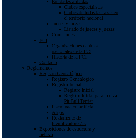
Entidades afiliadas
Clubes especialistas
Clubes de todas las razas en
el territorio nacional
Jueces y juezas
Listado de jueces y juezas
Comisiones
FCI
Organizaciones caninas
nacionales de la FCI
Historia de la FCI
Contacto
Reglamentos
Registro Genealógico
Registro Genealogico
Registro Inicial
Registro Inicial
Registro Inicial para la raza
Pit Bull Terrier
Inseminación artificial
Afijos
Reglamento de
Identificadores/as
Exposiciones de estructura y
belleza